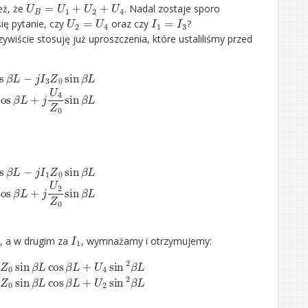
U
B
=
U
1
+
U
2
+
U
4
eż, że
. Nadal zostaje sporo
U
2
=
U
4
I
1
=
I
3
ię pytanie, czy
oraz czy
?
ywiście stosuję już uproszczenia, które ustaliliśmy przed
in
β
L
I
3
=
I
2
cos
β
L
+
j
U
4
Z
0
sin
β
L
in
β
L
I
1
=
I
2
cos
β
L
+
j
U
2
Z
0
sin
β
L
I
1
, a w drugim za
, wymnażamy i otrzymujemy:
2
β
L
U
2
=
U
1
cos
β
L
−
j
I
2
Z
0
sin
β
L
cos
β
L
+
U
2
sin
2
β
L