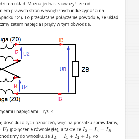
odzi ten układ. Można jednak zauważyć, że od
czeniem prawych stron wewnętrznych indukcyjności na
rzypadku 1:4). To przeplatane połączenie powoduje, że układ
aczmy zatem napięcia i prądy w tym obwodzie.
dami i napięciami – rys. 4
się dość dużo tych oznaczeń, więc na początku sprawdzimy,
U
3
I
2
=
I
4
=
I
B
(połączenie równoległe), a także że
I
A
=
I
1
+
I
2
+
I
3
dochodzimy do wniosku, że
. Po