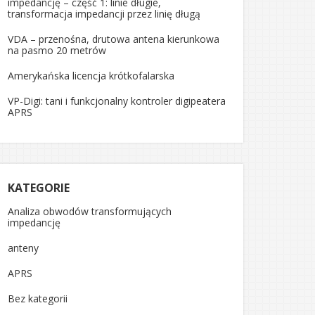
impedancję – część 1: linie długie,
transformacja impedancji przez linię długą
VDA – przenośna, drutowa antena kierunkowa
na pasmo 20 metrów
Amerykańska licencja krótkofalarska
VP-Digi: tani i funkcjonalny kontroler digipeatera
APRS
KATEGORIE
Analiza obwodów transformujących
impedancję
anteny
APRS
Bez kategorii