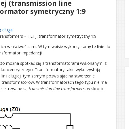
iej (transmission line
formator symetryczny 1:9
ę długą
ne transformers – TLT), transformator symetryczny 1:9
 i ich właściwościami. W tym wpisie wykorzystamy te linie do
nsformator impedancji.
zęsto można spotkać się z transformatorami wykonanymi z
odu koncentrycznego. Transformatory takie wykorzystują
linii długiej, tym samym pozwalając na stworzenie
 transformatorów. W transformatorach tego typu nie ma
ielsku zwane są
transmission line transformers
, w skrócie