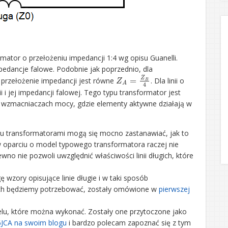
ator o przełożeniu impedancji 1:4 wg opisu Guanelli.
mpedancje falowe. Podobnie jak poprzednio, dla
Z
A
=
Z
B
4
, przełożenie impedancji jest równe
. Dla linii o
i i jej impedancji falowej. Tego typu transformator jest
 wzmacniaczach mocy, gdzie elementy aktywne działają w
ypu transformatorami mogą się mocno zastanawiać, jak to
w oparciu o model typowego transformatora raczej nie
no nie pozwoli uwzględnić właściwości linii długich, które
wzory opisujące linie długie i w taki sposób
rych będziemy potrzebować, zostały omówione w
pierwszej
elu, które można wykonać. Zostały one przytoczone jako
6JCA na swoim blogu
i bardzo polecam zapoznać się z tym