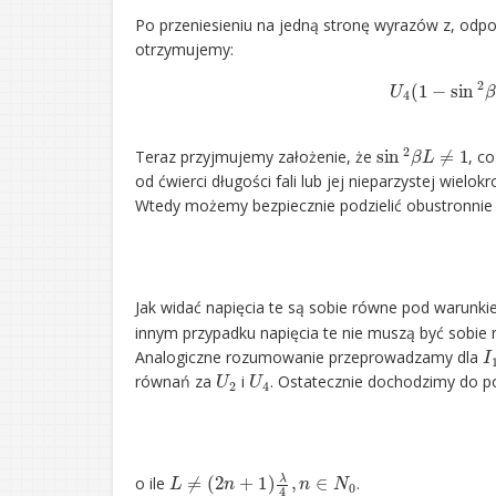
Po przeniesieniu na jedną stronę wyrazów z, odp
otrzymujemy:
U
4
(
1
−
sin
2
sin
2
β
L
≠
1
Teraz przyjmujemy założenie, że
, c
od ćwierci długości fali lub jej nieparzystej wielo
Wtedy możemy bezpiecznie podzielić obustronnie 
Jak widać napięcia te są sobie równe pod warunki
innym przypadku napięcia te nie muszą być sobie 
I
Analogiczne rozumowanie przeprowadzamy dla
U
2
U
4
równań za
i
. Ostatecznie dochodzimy do 
L
≠
(
2
n
+
1
)
λ
4
,
n
∈
N
0
o ile
.