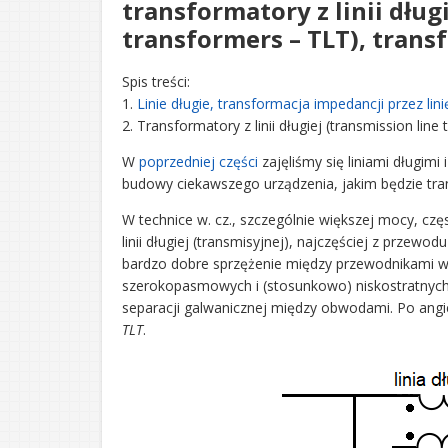
transformatory z linii dług
transformers – TLT), trans
Spis treści:
1.
Linie długie, transformacja impedancji przez lini
2. Transformatory z linii długiej (transmission li
W
poprzedniej części
zajęliśmy się liniami długimi
budowy ciekawszego urządzenia, jakim będzie tra
W technice w. cz., szczególnie większej mocy, c
linii długiej (transmisyjnej), najczęściej z przew
bardzo dobre sprzężenie między przewodnikami w 
szerokopasmowych i (stosunkowo) niskostratnych
separacji galwanicznej między obwodami. Po ang
TLT
.