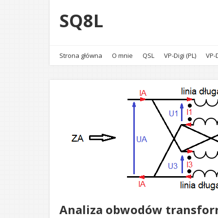
SQ8L
Strona główna
O mnie
QSL
VP-Digi (PL)
VP-D
Analiza obwodów transform