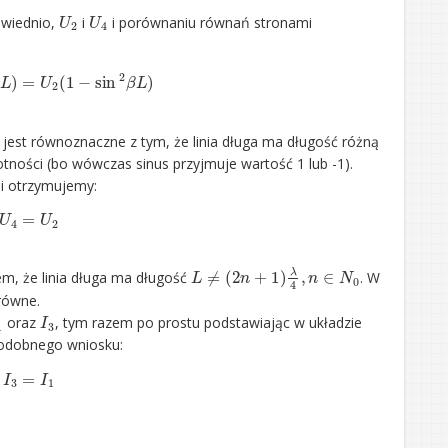
U
2
U
4
owiednio,
i
i porównaniu równań stronami
β
L
)
=
U
2
(
1
−
sin
2
β
L
)
o jest równoznaczne z tym, że linia długa ma długość różną
krotności (bo wówczas sinus przyjmuje wartość 1 lub -1).
i otrzymujemy:
U
4
=
U
2
L
≠
(
2
n
+
1
)
λ
4
,
n
∈
N
0
em, że linia długa ma długość
. W
równe.
1
I
3
oraz
, tym razem po prostu podstawiając w układzie
podobnego wniosku:
I
3
=
I
1