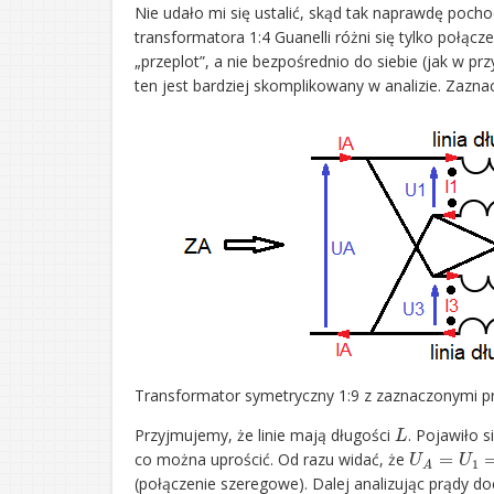
Nie udało mi się ustalić, skąd tak naprawdę poch
transformatora 1:4 Guanelli różni się tylko połą
„przeplot”, a nie bezpośrednio do siebie (jak w p
ten jest bardziej skomplikowany w analizie. Zazn
Transformator symetryczny 1:9 z zaznaczonymi prą
L
Przyjmujemy, że linie mają długości
. Pojawiło 
U
A
=
U
1
=
co można uprościć. Od razu widać, że
(połączenie szeregowe). Dalej analizując prądy 