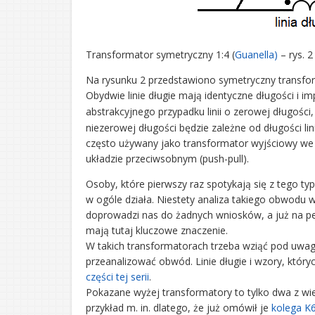
Transformator symetryczny 1:4 (
Guanella)
– rys. 2
Na rysunku 2 przedstawiono symetryczny transform
Obydwie linie długie mają identyczne długości i i
abstrakcyjnego przypadku linii o zerowej długości
niezerowej długości będzie zależne od długości lini
często używany jako transformator wyjściowy we
układzie przeciwsobnym (push-pull).
Osoby, które pierwszy raz spotykają się z tego t
w ogóle działa. Niestety analiza takiego obwodu 
doprowadzi nas do żadnych wniosków, a już na pew
mają tutaj kluczowe znaczenie.
W takich transformatorach trzeba wziąć pod uwagę 
przeanalizować obwód. Linie długie i wzory, któ
części tej serii
.
Pokazane wyżej transformatory to tylko dwa z wi
przykład m. in. dlatego, że już omówił je
kolega K