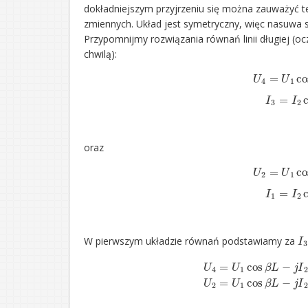
dokładniejszym przyjrzeniu się można zauważyć t
zmiennych. Układ jest symetryczny, więc nasuwa s
Przypomnijmy rozwiązania równań linii długiej (ocz
chwilą):
U
4
=
U
1
cos
β
L
−
j
I
3
Z
0
s
oraz
U
2
=
U
1
cos
β
L
−
j
I
1
Z
0
s
I
3
W pierwszym układzie równań podstawiamy za
U
4
=
U
1
cos
β
L
−
j
I
2
Z
0
sin
β
L
cos
β
L
+
U
4
sin