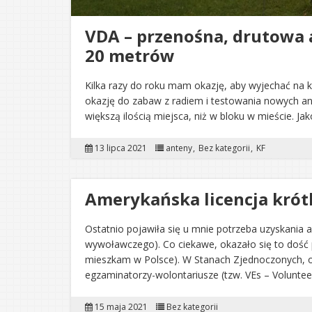
VDA – przenośna, drutowa
20 metrów
Kilka razy do roku mam okazję, aby wyjechać na
okazję do zabaw z radiem i testowania nowych an
większą ilością miejsca, niż w bloku w mieście. J
13 lipca 2021
anteny
Bez kategorii
KF
Amerykańska licencja krót
Ostatnio pojawiła się u mnie potrzeba uzyskania am
wywoławczego). Co ciekawe, okazało się to dość 
mieszkam w Polsce). W Stanach Zjednoczonych, o
egzaminatorzy-wolontariusze (tzw. VEs – Volunte
15 maja 2021
Bez kategorii