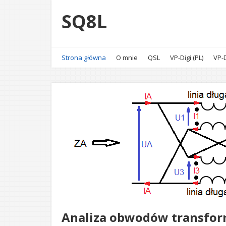
SQ8L
Strona główna
O mnie
QSL
VP-Digi (PL)
VP-D
Analiza obwodów transform