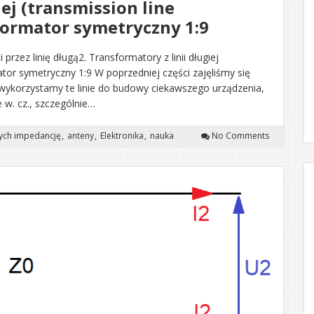
iej (transmission line
formator symetryczny 1:9
 przez linię długą2. Transformatory z linii długiej
ator symetryczny 1:9 W poprzedniej części zajęliśmy się
e wykorzystamy te linie do budowy ciekawszego urządzenia,
 w. cz., szczególnie…
ych impedancję
anteny
Elektronika
nauka
No Comments