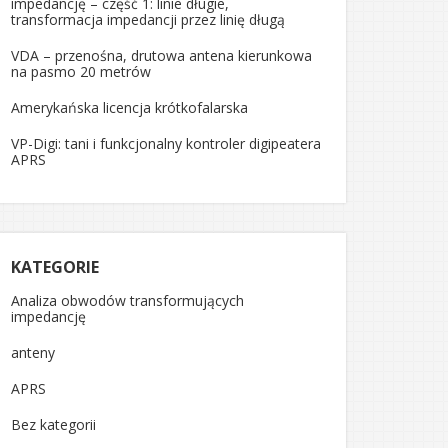
impedancję – część 1: linie długie,
transformacja impedancji przez linię długą
VDA – przenośna, drutowa antena kierunkowa
na pasmo 20 metrów
Amerykańska licencja krótkofalarska
VP-Digi: tani i funkcjonalny kontroler digipeatera
APRS
KATEGORIE
Analiza obwodów transformujących
impedancję
anteny
APRS
Bez kategorii