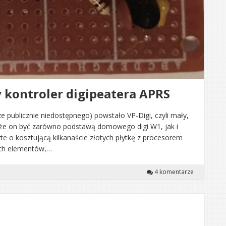
y kontroler digipeatera APRS
 publicznie niedostępnego) powstało VP-Digi, czyli mały,
Może on być zarówno podstawą domowego digi W1, jak i
te o kosztującą kilkanaście złotych płytkę z procesorem
ych elementów,…
4 komentarze