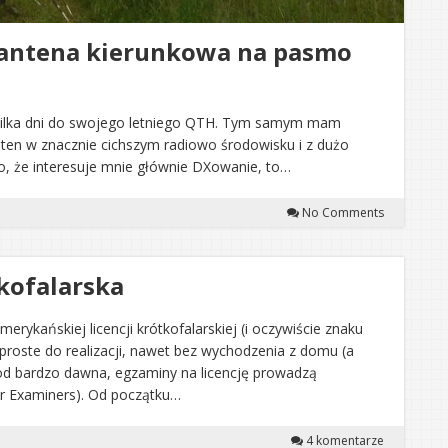
 antena kierunkowa na pasmo
 kilka dni do swojego letniego QTH. Tym samym mam
ten w znacznie cichszym radiowo środowisku i z dużo
ako, że interesuje mnie głównie DXowanie, to…
No Comments
kofalarska
erykańskiej licencji krótkofalarskiej (i oczywiście znaku
proste do realizacji, nawet bez wychodzenia z domu (a
d bardzo dawna, egzaminy na licencję prowadzą
er Examiners). Od początku…
4 komentarze