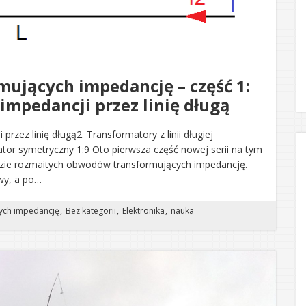
ujących impedancję – część 1:
 impedancji przez linię długą
 przez linię długą2. Transformatory z linii długiej
ator symetryczny 1:9 Oto pierwsza część nowej serii na tym
lizie rozmaitych obwodów transformujących impedancję.
awy, a po…
ych impedancję
Bez kategorii
Elektronika
nauka