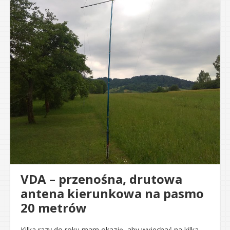
VDA – przenośna, drutowa
antena kierunkowa na pasmo
20 metrów
Kilka razy do roku mam okazję, aby wyjechać na kilka