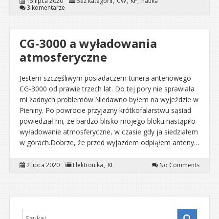
15 lipca 2020
Bez kategorii
CW
KF
nauka
3 komentarze
CG-3000 a wyładowania
atmosferyczne
Jestem szczęśliwym posiadaczem tunera antenowego
CG-3000 od prawie trzech lat. Do tej pory nie sprawiała
mi żadnych problemów.Niedawno byłem na wyjeździe w
Pieniny. Po powrocie przyjazny krótkofalarstwu sąsiad
powiedział mi, że bardzo blisko mojego bloku nastąpiło
wyładowanie atmosferyczne, w czasie gdy ja siedziałem
w górach.Dobrze, że przed wyjazdem odpiąłem anteny…
2 lipca 2020
Elektronika
KF
No Comments