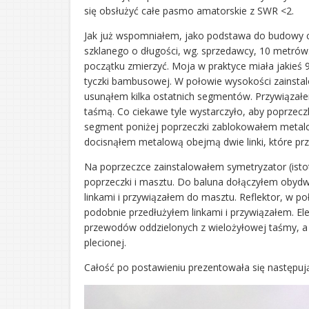
się obsłużyć całe pasmo amatorskie z SWR <2.
Jak już wspomniałem, jako podstawa do budowy c
szklanego o długości, wg. sprzedawcy, 10 metrów
początku zmierzyć. Moja w praktyce miała jakieś 
tyczki bambusowej. W połowie wysokości zainstal
usunąłem kilka ostatnich segmentów. Przywiązałem
taśmą. Co ciekawe tyle wystarczyło, aby poprzec
segment poniżej poprzeczki zablokowałem metal
docisnąłem metalową obejmą dwie linki, które prz
Na poprzeczce zainstalowałem symetryzator (ist
poprzeczki i masztu. Do baluna dołączyłem obydw
linkami i przywiązałem do masztu. Reflektor, w p
podobnie przedłużyłem linkami i przywiązałem. E
przewodów oddzielonych z wielożyłowej taśmy, a w
plecionej.
Całość po postawieniu prezentowała się następuj