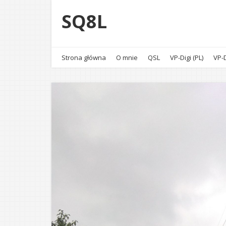
SQ8L
Strona główna
O mnie
QSL
VP-Digi (PL)
VP-D