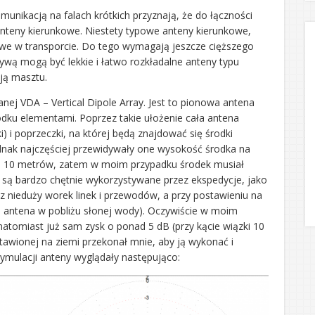
omunikacją na falach krótkich przyznają, że do łączności
anteny kierunkowe. Niestety typowe anteny kierunkowe,
otliwe w transporcie. Do tego wymagają jeszcze cięższego
tywą mogą być lekkie i łatwo rozkładalne anteny typu
ją masztu.
anej VDA – Vertical Dipole Array. Jest to pionowa antena
odku elementami. Poprzez takie ułożenie cała antena
 i poprzeczki, na której będą znajdować się środki
ednak najczęściej przewidywały one wysokość środka na
i 10 metrów, zatem w moim przypadku środek musiał
są bardzo chętnie wykorzystywane przez ekspedycje, jako
az nieduży worek linek i przewodów, a przy postawieniu na
 antena w pobliżu słonej wody). Oczywiście w moim
natomiast już sam zysk o ponad 5 dB (przy kącie wiązki 10
wionej na ziemi przekonał mnie, aby ją wykonać i
ymulacji anteny wyglądały następująco: