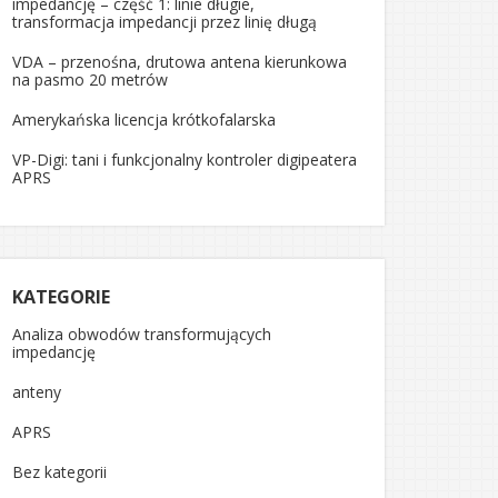
impedancję – część 1: linie długie,
transformacja impedancji przez linię długą
VDA – przenośna, drutowa antena kierunkowa
na pasmo 20 metrów
Amerykańska licencja krótkofalarska
VP-Digi: tani i funkcjonalny kontroler digipeatera
APRS
KATEGORIE
Analiza obwodów transformujących
impedancję
anteny
APRS
Bez kategorii