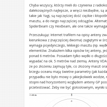
Chyba wszyscy, którzy mieli do czynienia z radiok
dalekosiężnych najlepsze, a wręcz niezbędne, są 
takie jak Yagi, są najczęściej dość ciężkie i kłop
masztu, a do niego najczęściej odciągów. Alterna
SpiderBeam czy HexBeam, ale one także wymaga
Przeszukując Internet trafiłem na opisy anteny zw
kierunkowa z (najczęściej dwoma) zagiętymi w śr
wymaga pojedynczego, lekkiego masztu (np. wędki)
elementów. Znalazłem kilka opisów tej anteny, j
ponad 6 metrów. Posiadam tylko wędki o długośc
wypadać na ok. 5 metrów nad ziemią. Anteny VDA 
że po złożeniu zajmują tyle, co złożony maszt or
brzegu oceanu mają świetne parametry (jak każda
przypadku nie było mowy o jakiejkolwiek wodzie, 
stopni nad horyzontem) względem anteny GP posta
przetestować. Żeby nie być gołosłownym, wyniki s