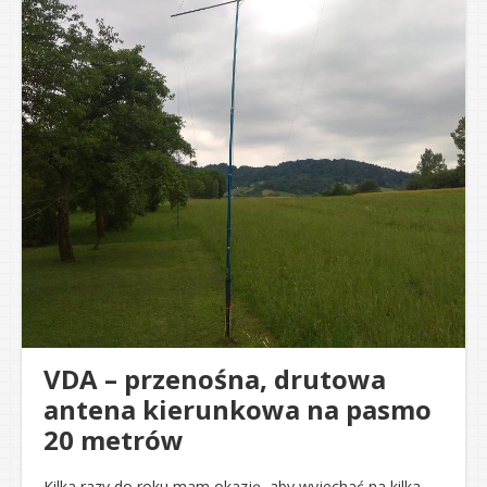
VDA – przenośna, drutowa
antena kierunkowa na pasmo
20 metrów
Kilka razy do roku mam okazję, aby wyjechać na kilka